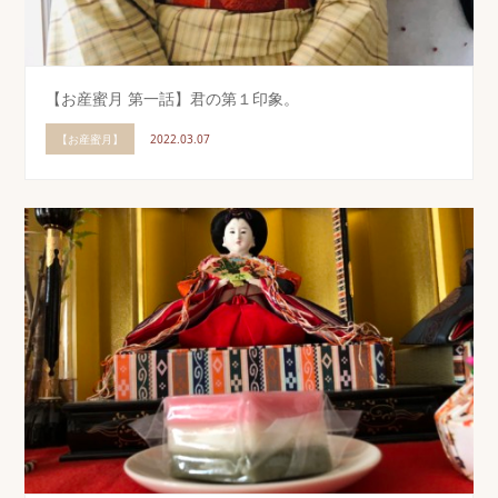
【お産蜜月 第一話】君の第１印象。
【お産蜜月】
2022.03.07