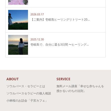
2026.03.17
【ご案内】壱岐島ヒーリングリトリート20…
2025.12.30
壱岐島で、自分に還る3日間 〜ヒーリング…
ABOUT
SERVICE
ソウルバース・セラピーとは
無料メール講座「幸せな赤ちゃんを
授かるいのちの法則」
ソウルバースセラピーの個人相談
小林桜のお話会「子宮カフェ」