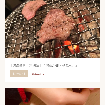
【お産蜜月 第四話】「お産が趣味やねん。」
【お産蜜月】
2022.03.10