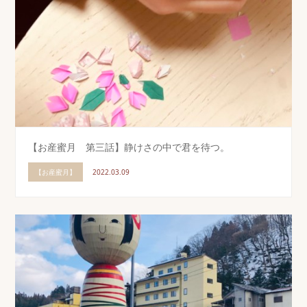
【お産蜜月 第三話】静けさの中で君を待つ。
【お産蜜月】
2022.03.09