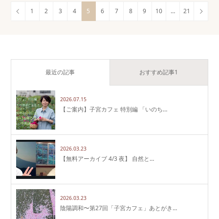
1
2
3
4
5
6
7
8
9
10
…
21
最近の記事
おすすめ記事1
2026.07.15
【ご案内】子宮カフェ 特別編 「いのち…
2026.03.23
【無料アーカイブ 4/3 夜】 自然と…
2026.03.23
陰陽調和〜第27回「子宮カフェ」あとがき…