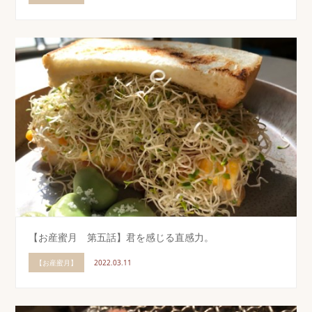
【お産蜜月 第五話】君を感じる直感力。
【お産蜜月】
2022.03.11