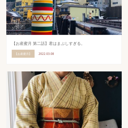
【お産蜜月 第二話】君はまぶしすぎる。
【お産蜜月】
2022.03.08