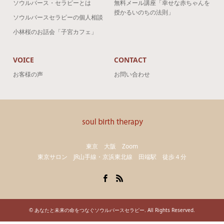
ソウルバース・セラピーとは
無料メール講座「幸せな赤ちゃんを
授かるいのちの法則」
ソウルバースセラピーの個人相談
小林桜のお話会「子宮カフェ」
VOICE
CONTACT
お客様の声
お問い合わせ
東京 大阪 Zoom
東京サロン JR山手線・京浜東北線 田端駅 徒歩４分
Facebook
RSS
©
あなたと未来の命をつなぐソウルバースセラピー
. All Rights Reserved.