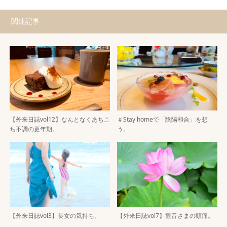
関連記事
【外来日誌vol12】なんとなくあちこ
＃Stay homeで「陰陽和合」を想
ち不調の更年期。
う。
【外来日誌vol3】長女の気持ち。
【外来日誌vol7】観音さまの頭痛。