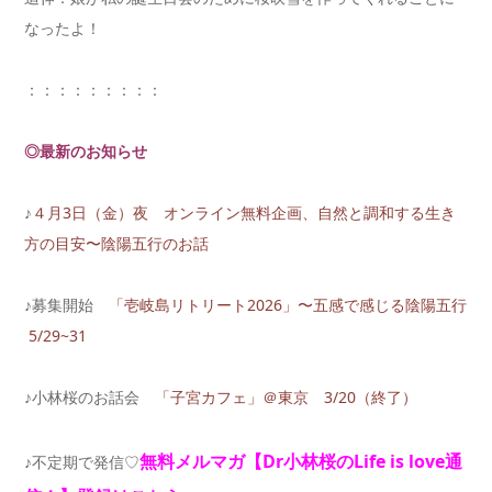
なったよ！
：：：：：：：：：
◎最新のお知らせ
♪
４月3日（金）夜 オンライン無料企画、自然と調和する生き
方の目安〜陰陽五行のお話
♪募集開始
「壱岐島リトリート2026」〜五感で感じる陰陽五行
5/29~31
♪小林桜のお話会
「子宮カフェ」＠東京 3/20（終了）
無料メルマガ【Dr小林桜のLife is
love通
♪不定期で発信♡