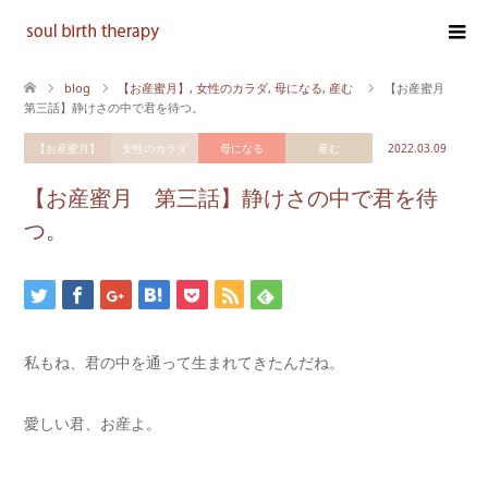
blog
【お産蜜月】
,
女性のカラダ
,
母になる
,
産む
【お産蜜月
第三話】静けさの中で君を待つ。
【お産蜜月】
女性のカラダ
母になる
産む
2022.03.09
【お産蜜月 第三話】静けさの中で君を待
つ。
私もね、君の中を通って生まれてきたんだね。
愛しい君、お産よ。