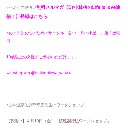
無料メルマガ【Dr小林桜のLife is
love通
♪不定期で発信♡
信！】登録はこちら
♪女の子と女性のためのサークル 谷中「月の小屋」。第２土曜
日
10歳以上の女性がご参加いただけます。
→
instagram @tsukinokoya_yanaka
♪古神道家矢加部幸彦先生のワークショップ
【募集中】４月10日（金）「
鎮魂禊行法ワークショップ」