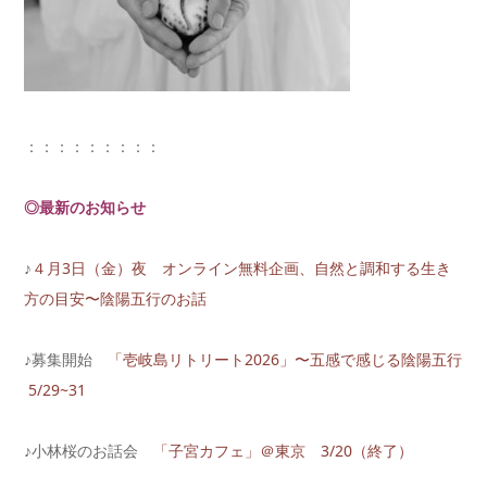
：：：：：：：：：
◎最新のお知らせ
♪
４月3日（金）夜 オンライン無料企画、自然と調和する生き
方の目安〜陰陽五行のお話
♪募集開始
「壱岐島リトリート2026」〜五感で感じる陰陽五行
5/29~31
♪小林桜のお話会
「子宮カフェ」＠東京 3/20（終了）