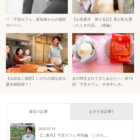
♡「子宮カフェ」参加者からの感想
【お産蜜月 第十五話】君が私を通
のページ。
ったときの話。（後編）
【お話会ご感想】いのちの場を診る
あの時生まれてきたあなたへ～第19
最先端医師？！
回「子宮カフェ」＠谷中レポ…
最近の記事
おすすめ記事1
2026.07.15
【ご案内】子宮カフェ 特別編 「いのち…