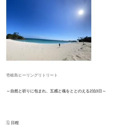
壱岐島ヒーリングリトリート
～自然と祈りに包まれ、五感と魂をととのえる
2
泊
3
日～
🗓
日程