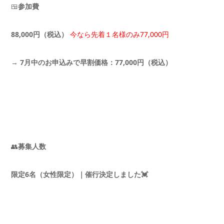
🍱
参加費
88
,
000
円（税込）
今なら先着１名様のみ77,000円
→
7
月中のお申込みで早割価格：
77
,
000
円（税込）
👥
募集人数
限定
6
名（女性限定）｜催行決定しました💓