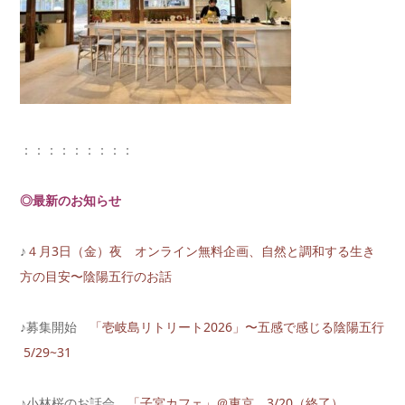
：：：：：：：：：
◎最新のお知らせ
♪
４月3日（金）夜 オンライン無料企画、自然と調和する生き
方の目安〜陰陽五行のお話
♪募集開始
「壱岐島リトリート2026」〜五感で感じる陰陽五行
5/29~31
♪小林桜のお話会
「子宮カフェ」＠東京 3/20（終了）