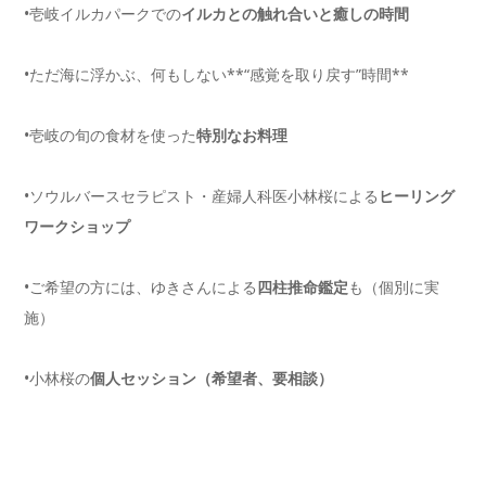
•壱岐イルカパークでの
イルカとの触れ合いと癒しの時間
•ただ海に浮かぶ、何もしない**“感覚を取り戻す”時間**
•壱岐の旬の食材を使った
特別なお料理
•ソウルバースセラピスト・産婦人科医小林桜による
ヒーリング
ワークショップ
•ご希望の方には、ゆきさんによる
四柱推命鑑定
も（個別に実
施）
•小林桜の
個人セッション（希望者、要相談）