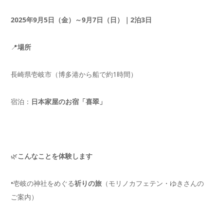
2025
年
9
月
5
日（金）～
9
月
7
日（日）｜
2
泊
3
日
📍
場所
長崎県壱岐市（博多港から船で約1時間）
宿泊：
日本家屋のお宿「喜翠」
🌿
こんなことを体験します
•壱岐の神社をめぐる
祈りの旅
（モリノカフェテン・ゆきさんの
ご案内）