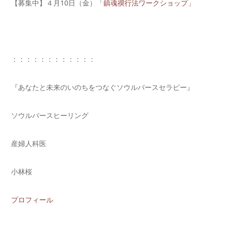
【募集中】４月10日（金）「
鎮魂禊行法ワークショップ」
：：：：：：：：：：：：
『あなたと未来のいのちをつなぐソウルバースセラピー』
ソウルバースヒーリング
産婦人科医
小林桜
プロフィール