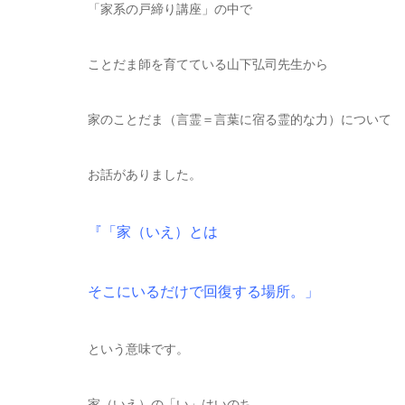
「家系の戸締り講座」の中で
ことだま師を育てている山下弘司先生から
家のことだま（言霊＝言葉に宿る霊的な力）について
お話がありました。
『「家（いえ）とは
そこにいるだけで回復する場所。」
という意味です。
家（いえ）の「い」はいのち、