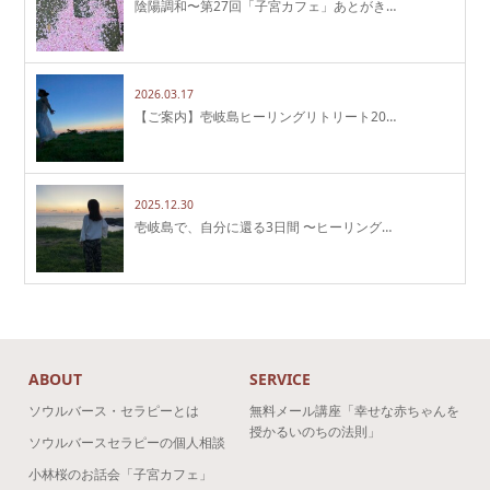
陰陽調和〜第27回「子宮カフェ」あとがき…
2026.03.17
【ご案内】壱岐島ヒーリングリトリート20…
2025.12.30
壱岐島で、自分に還る3日間 〜ヒーリング…
ABOUT
SERVICE
ソウルバース・セラピーとは
無料メール講座「幸せな赤ちゃんを
授かるいのちの法則」
ソウルバースセラピーの個人相談
小林桜のお話会「子宮カフェ」