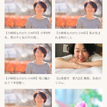
【小林桜ものがたりvol10】小学6年
【小林桜ものがたりvol2】私が生ま
生。男の子と女の子の境…
れる時のこと
【小林桜ものがたりvol8】母に騙さ
【お産蜜月 第六話】離島。生命の
れて？学習塾へ
リズム。