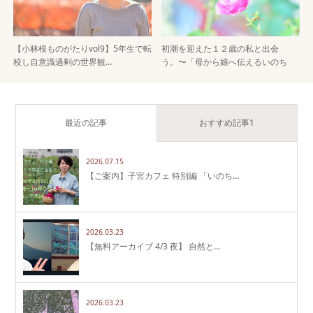
【小林桜ものがたりvol9】5年生で転
初潮を迎えた１２歳の私と出会
校し自意識過剰の世界観…
う。〜「母から娘へ伝えるいのち
と…
最近の記事
おすすめ記事1
2026.07.15
【ご案内】子宮カフェ 特別編 「いのち…
2026.03.23
【無料アーカイブ 4/3 夜】 自然と…
2026.03.23